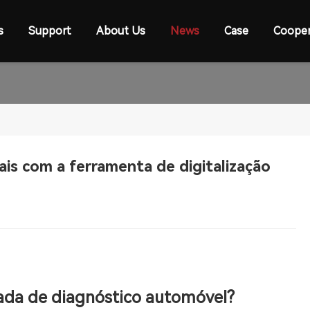
s
Support
About Us
News
Case
Cooper
ais com a ferramenta de digitalização
ada de diagnóstico automóvel?