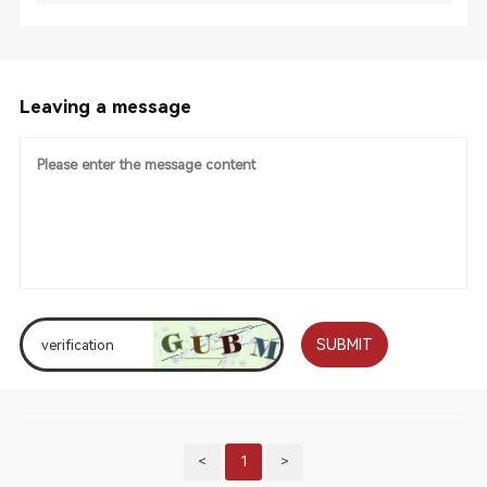
Leaving a message
SUBMIT
<
1
>