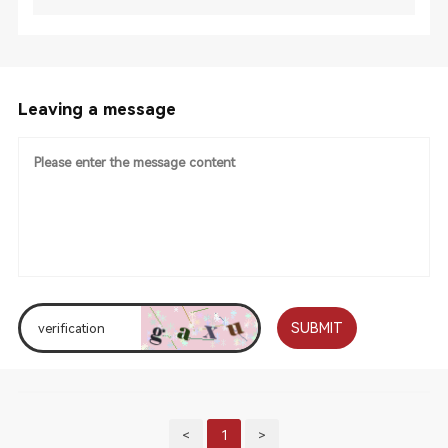
Leaving a message
SUBMIT
<
1
>