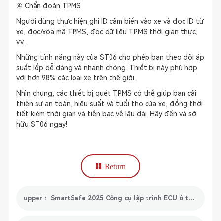
④ Chẩn đoán TPMS
Người dùng thực hiện ghi ID cảm biến vào xe và đọc ID từ
xe, đọc/xóa mã TPMS, đọc dữ liệu TPMS thời gian thực,
v.v.
Những tính năng này của ST06 cho phép bạn theo dõi áp
suất lốp dễ dàng và nhanh chóng. Thiết bị này phù hợp
với hơn 98% các loại xe trên thế giới.
Nhìn chung, các thiết bị quét TPMS có thể giúp bạn cải
thiện sự an toàn, hiệu suất và tuổi thọ của xe, đồng thời
tiết kiệm thời gian và tiền bạc về lâu dài. Hãy đến và sở
hữu ST06 ngay!
Return
upper： SmartSafe 2025 Công cụ lập trình ECU ô tô tốt nhất