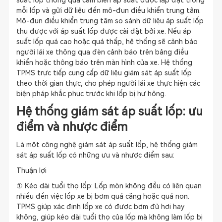
suất lốp thông qua cảm biến áp suất được lắp đặt trong
mỗi lốp và gửi dữ liệu đến mô-đun điều khiển trung tâm.
Mô-đun điều khiển trung tâm so sánh dữ liệu áp suất lốp
thu được với áp suất lốp được cài đặt bởi xe. Nếu áp
suất lốp quá cao hoặc quá thấp, hệ thống sẽ cảnh báo
người lái xe thông qua đèn cảnh báo trên bảng điều
khiển hoặc thông báo trên màn hình của xe. Hệ thống
TPMS trực tiếp cung cấp dữ liệu giám sát áp suất lốp
theo thời gian thực, cho phép người lái xe thực hiện các
biện pháp khắc phục trước khi lốp bị hư hỏng.
Hệ thống giám sát áp suất lốp: ưu
điểm và nhược điểm
Là một công nghệ giám sát áp suất lốp, hệ thống giám
sát áp suất lốp có những ưu và nhược điểm sau:
Thuận lợi
① Kéo dài tuổi thọ lốp: Lốp mòn không đều có liên quan
nhiều đến việc lốp xe bị bơm quá căng hoặc quá non.
TPMS giúp xác định lốp xe có được bơm đủ hơi hay
không, giúp kéo dài tuổi thọ của lốp mà không làm lốp bị