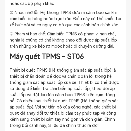
hoặc các bộ phận khác.
② Nhắc nhở lỗi: Hệ thống TPMS đưa ra cảnh báo sai khi
cảm biến bị hỏng hoặc trục trặc. Điều này có thể khiến tài
xế bực bội và có nguy cơ bỏ qua các cảnh báo chính xác.
③ Phạm vi hạn chế: Cảm biến TPMS có phạm vi hạn chế,
nghĩa là chúng có thể không theo dõi được áp suất lốp
trên những xe kéo rơ moóc hoặc di chuyển đường dài.
Máy quét TPMS - ST06
Thiết bị quét TPMS (Hệ thống giám sát áp suất lốp) là
thiết bị chẩn đoán để đọc và chẩn đoán lỗi trong hệ
thống giám sát áp suất lốp của xe. Thiết bị có thể được
sử dụng để kiểm tra cảm biến áp suất lốp, theo dõi áp
suất lốp và đặt lại đèn cảnh báo TPMS trên cụm đồng
hồ. Có nhiều loại thiết bị quét TPMS (Hệ thống giám sát
áp suất lốp). Với sự tiến bộ của công nghệ, các thiết bị
quét đã thay đổi từ thiết bị cầm tay phức tạp và cồng
kềnh sang thiết bị cầm tay nhỏ gọn và đơn giản. Chính
trong bối cảnh này, ST06 đã chính thức ra đời!