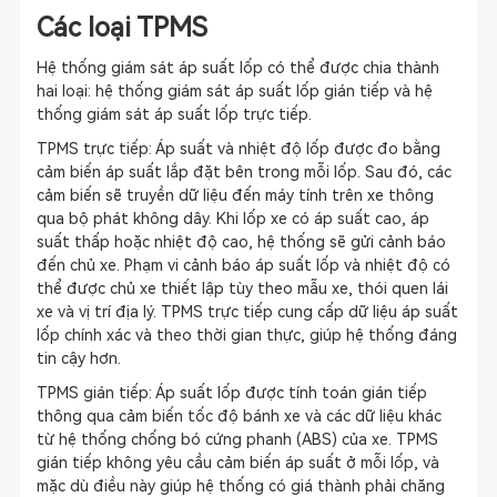
Các loại TPMS
Hệ thống giám sát áp suất lốp có thể được chia thành
hai loại: hệ thống giám sát áp suất lốp gián tiếp và hệ
thống giám sát áp suất lốp trực tiếp.
TPMS trực tiếp: Áp suất và nhiệt độ lốp được đo bằng
cảm biến áp suất lắp đặt bên trong mỗi lốp. Sau đó, các
cảm biến sẽ truyền dữ liệu đến máy tính trên xe thông
qua bộ phát không dây. Khi lốp xe có áp suất cao, áp
suất thấp hoặc nhiệt độ cao, hệ thống sẽ gửi cảnh báo
đến chủ xe. Phạm vi cảnh báo áp suất lốp và nhiệt độ có
thể được chủ xe thiết lập tùy theo mẫu xe, thói quen lái
xe và vị trí địa lý. TPMS trực tiếp cung cấp dữ liệu áp suất
lốp chính xác và theo thời gian thực, giúp hệ thống đáng
tin cậy hơn.
TPMS gián tiếp: Áp suất lốp được tính toán gián tiếp
thông qua cảm biến tốc độ bánh xe và các dữ liệu khác
từ hệ thống chống bó cứng phanh (ABS) của xe. TPMS
gián tiếp không yêu cầu cảm biến áp suất ở mỗi lốp, và
mặc dù điều này giúp hệ thống có giá thành phải chăng