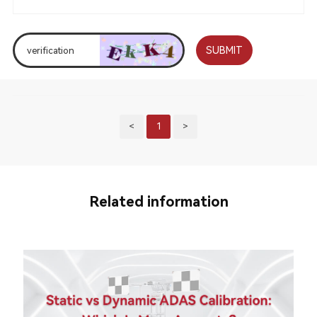
SUBMIT
<
1
>
Related information