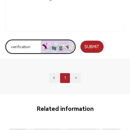
SUBMIT
<
1
>
Related information