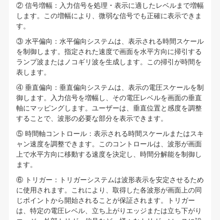
② 信号増幅：入力信号を処理・表示に適したレベルまで増幅
します。この増幅により、微弱な信号でも正確に表示できま
す。
③ 水平偏向：水平偏向システムは、表示される時間スケール
を制御します。指定された速度で画面を水平方向に掃引する
ランプ波またはノコギリ波を生成します。この掃引が時間を
表します。
④ 垂直偏向：垂直偏向システムは、表示の電圧スケールを制
御します。入力信号を増幅し、その電圧レベルを画面の垂直
軸にマッピングします。ユーザーは、垂直位置と感度を調整
することで、波形の必要な部分を表示できます。
⑤ 時間軸コントロール：表示される時間スケールまたはスキ
ャン速度を調整できます。このコントロールは、波形が画面
上で水平方向に移動する速度を決定し、時間分解能を制御し
ます。
⑥ トリガー：トリガーシステムは波形表示を安定させるため
に使用されます。これにより、取得した各波形が画面上の同
じポイントから開始されることが保証されます。トリガー
は、特定の電圧レベル、立ち上がりエッジまたは立ち下がり