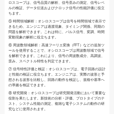
ロスコープは、信号品質の解析、信号歪みの測定、信号レベ
ルの検証、データ伝送およびクロック信号の性能評価に役立
ちます。
⑤ 時間領域解析：オシロスコープは信号を時間領域で表示で
きるため、エンジニアは過渡現象、タイミング関係、同期の
問題を解析できます。これは特に、パルス信号、変調、時間
変動現象の解析に役立ちます。
⑥ 周波数領域解析：高速フーリエ変換（FFT）などの追加ツ
ールを使用することで、オシロスコープは周波数領域で信号
を解析できます。これにより、信号の周波数成分、高調波、
歪み、スペクトル特性を判定できます。
⑦ 信号特性評価と検証：オシロスコープは、電子回路の設計
と性能の検証に役立ちます。エンジニアは、実際の波形と予
想される波形を比較し、回路の動作を検証し、規格や基準へ
の準拠を検証できます。
⑧ 研究開発：オシロスコープは研究開発活動において重要な
役割を果たします。新技術の分析・評価、プロトタイプのテ
スト、システム性能の測定、複雑な電子システムの動作の研
究などに使用されます。