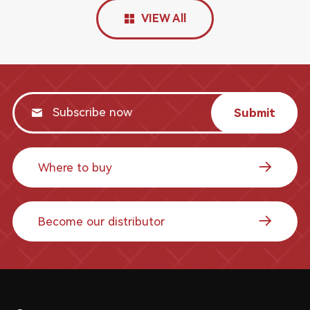
VIEW All
Submit
Where to buy
Become our distributor