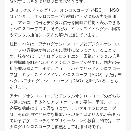
変化する信号をより鮮明に表示できます。
③ ミックスド・シグナル・オシロスコープ（MSO）：MSO
はデジタル・オシロスコープの機能にデジタル入力を追加
し、アナログ信号とデジタル信号を同時に捕捉・表示できる
オシロスコープです。そのため、ミックスド・シグナル回路
やデジタル通信システムの解析に適しています。
注目すべきは、アナログオシロスコープとデジタルオシロス
コープの境界線が時とともに曖昧になってきていることで
す。現在では、アナログフロントエンド回路とデジタル信号
処理機能を組み合わせたオシロスコープが登場し、両方の長
所を兼ね備えています。こうしたハイブリッドオシロスコー
プは、ミックスドドメインオシロスコープ（MDO）またはデ
ジタル/アナログオシロスコープ（DAO）と呼ばれることも
あります。
アナログオシロスコープとデジタルオシロスコープのどちら
を選ぶかは、具体的なアプリケーション要件、予算、そして
必要な機能によって異なります。デジタルオシロスコープ
は、その汎用性と高度な機能から現在ではより人気が高まっ
ていますが、ニッチなアプリケーションや教育目的では、ア
ナログオシロスコープも依然として利用可能です。