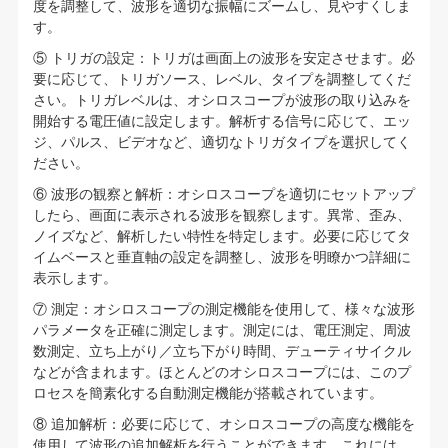
度を調整して、波形を適切な振幅にズームし、見やすくしま
す。
⑤ トリガの設定：トリガは画面上の波形を安定させます。必
要に応じて、トリガソース、レベル、タイプを調整してくだ
さい。トリガレベルは、オシロスコープが波形の取り込みを
開始する電圧値に設定します。解析する信号に応じて、エッ
ジ、パルス、ビデオなど、適切なトリガタイプを選択してく
ださい。
⑥ 波形の観察と解析：オシロスコープを適切にセットアップ
したら、画面に表示される波形を観察します。異常、歪み、
ノイズなど、解析したい特性を特定します。必要に応じてタ
イムベースと垂直軸の設定を調整し、波形を明瞭かつ詳細に
表示します。
⑦ 測定：オシロスコープの測定機能を使用して、様々な波形
パラメータを正確に測定します。測定には、電圧測定、周波
数測定、立ち上がり／立ち下がり時間、デューティサイクル
などが含まれます。ほとんどのオシロスコープには、このプ
ロセスを簡素化する自動測定機能が搭載されています。
⑧ 追加解析：必要に応じて、オシロスコープの高度な機能を
使用して波形の追加解析を行うことができます。これには、