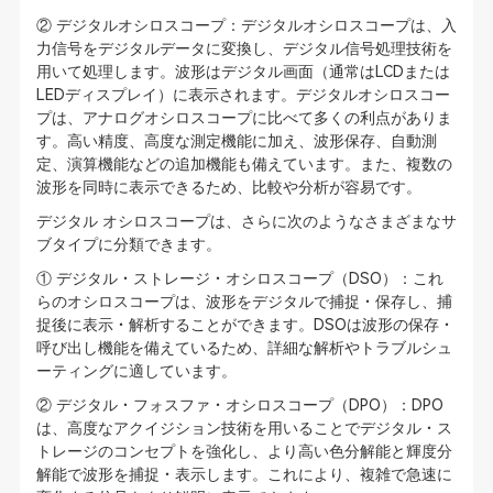
② デジタルオシロスコープ：デジタルオシロスコープは、入
力信号をデジタルデータに変換し、デジタル信号処理技術を
用いて処理します。波形はデジタル画面（通常はLCDまたは
LEDディスプレイ）に表示されます。デジタルオシロスコー
プは、アナログオシロスコープに比べて多くの利点がありま
す。高い精度、高度な測定機能に加え、波形保存、自動測
定、演算機能などの追加機能も備えています。また、複数の
波形を同時に表示できるため、比較や分析が容易です。
デジタル オシロスコープは、さらに次のようなさまざまなサ
ブタイプに分類できます。
① デジタル・ストレージ・オシロスコープ（DSO）：これ
らのオシロスコープは、波形をデジタルで捕捉・保存し、捕
捉後に表示・解析することができます。DSOは波形の保存・
呼び出し機能を備えているため、詳細な解析やトラブルシュ
ーティングに適しています。
② デジタル・フォスファ・オシロスコープ（DPO）：DPO
は、高度なアクイジション技術を用いることでデジタル・ス
トレージのコンセプトを強化し、より高い色分解能と輝度分
解能で波形を捕捉・表示します。これにより、複雑で急速に