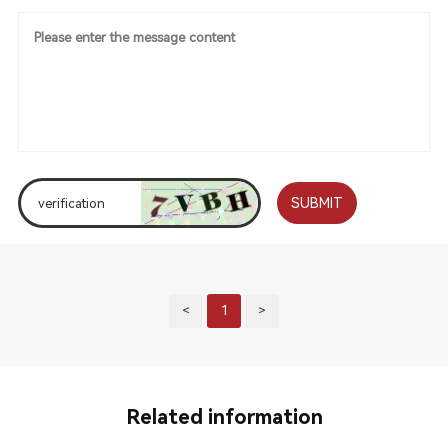
SUBMIT
<
1
>
Related information