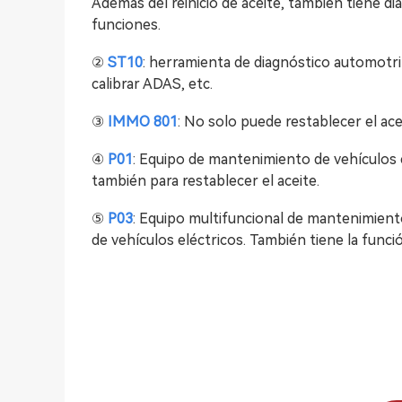
Además del reinicio de aceite, también tiene d
funciones.
②
ST10
: herramienta de diagnóstico automotriz
calibrar ADAS, etc.
③
IMMO 801
: No solo puede restablecer el ace
④
P01
: Equipo de mantenimiento de vehículos elé
también para restablecer el aceite.
⑤
P03
: Equipo multifuncional de mantenimiento
de vehículos eléctricos. También tiene la funció