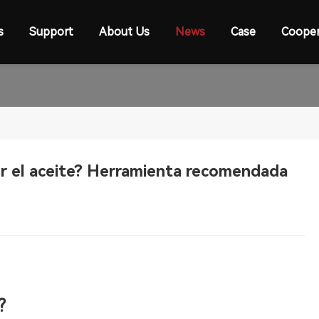
s
Support
About Us
News
Case
Cooper
er el aceite? Herramienta recomendada
?