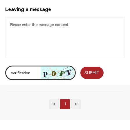
Leaving a message
SUBMIT
<
1
>