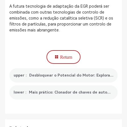
A futura tecnologia de adaptação da EGR poderá ser
combinada com outras tecnologias de controlo de
emissões, como a redução catalítica seletiva (SCR) e os
filtros de partículas, para proporcionar um controlo de
emissões mais abrangente.
Return
upper： Desbloquear o Potencial do Motor: Explorando o Fascínio das Ferramentas de Remapeamento da ECU
lower： Mais prático: Clonador de chaves de automóveis para um acesso fácil e sem complicações